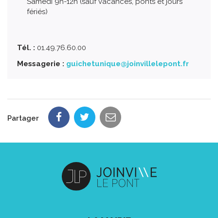
Samedi 9h-12h (sauf vacances, ponts et jours
fériés)
Tél. :
01.49.76.60.00
Messagerie :
guichetunique@joinvillelepont.fr
Partager