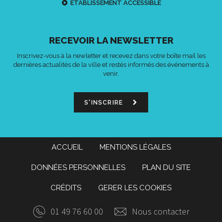
ETABLISSEMENT ACCESSIBLE
RECEVOIR LA NEWSLETTER
Inscrivez-vous à la newletter et recevez dans votre boîte mail les
dernières actualités de la ville et restés informés des événements à
venir.
S'INSCRIRE
ACCUEIL
MENTIONS LÉGALES
DONNÉES PERSONNELLES
PLAN DU SITE
CRÉDITS
GERER LES COOKIES
01 49 76 60 00
Nous contacter