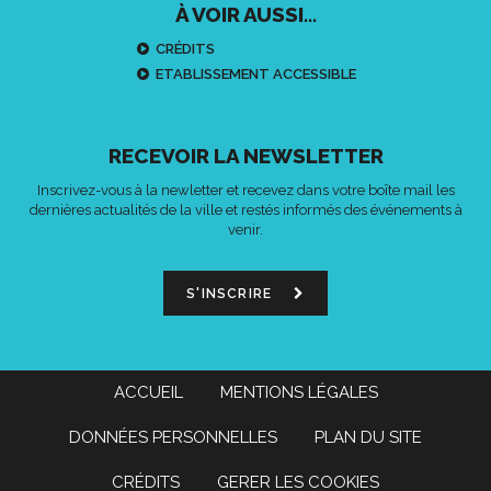
À VOIR AUSSI...
CRÉDITS
ETABLISSEMENT ACCESSIBLE
RECEVOIR LA NEWSLETTER
Inscrivez-vous à la newletter et recevez dans votre boîte mail les
dernières actualités de la ville et restés informés des événements à
venir.
S'INSCRIRE
ACCUEIL
MENTIONS LÉGALES
DONNÉES PERSONNELLES
PLAN DU SITE
CRÉDITS
GERER LES COOKIES