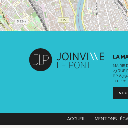
LA MA
MAIRIE 
23 RUE 
BP. 83 
TÉL. :
01
NOU
ACCUEIL
MENTIONS LÉG