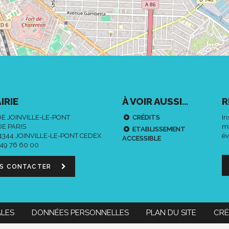
IRIE
À VOIR AUSSI...
R
DE JOINVILLE-LE-PONT
CRÉDITS
In
DE PARIS
ma
ETABLISSEMENT
94344 JOINVILLE-LE-PONT CEDEX
év
ACCESSIBLE
 49 76 60 00
S CONTACTER
ALES
DONNÉES PERSONNELLES
PLAN DU SITE
CRÉ