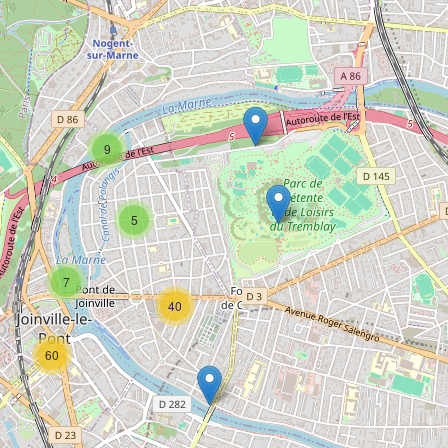
9
5
7
40
60