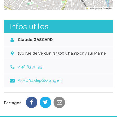
Leaflet
|
©
OpenStreetMap
Infos utiles
Claude GASCARD
,
186 rue de Verdun 94500 Champigny sur Marne
2 48 83 70 93
AFMD94.dep@orange.fr
Partager