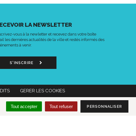
ECEVOIR LA NEWSLETTER
scrivez-vous à la newletter et recevez dans votre boîte
il les dernières actualités de la ville et restés informés des
énements à venir.
S'INSCRIRE
DITS
GERER LES COOKIES
n
Lien
Acce-
MON COMPTE CITOYEN
Tout accepter
Tout refuser
PERSONNALISER
s
vers
o
le
mpte
compte
k
tter
Instagram