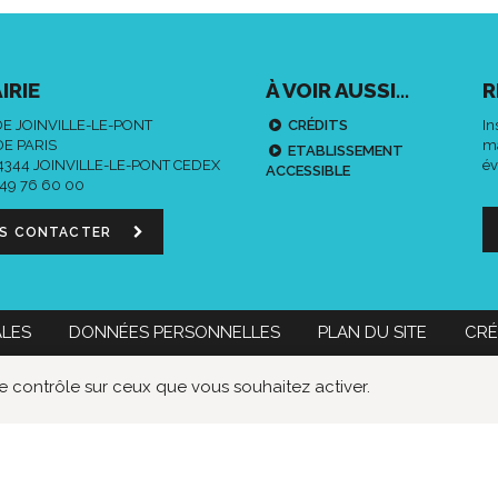
IRIE
À VOIR AUSSI...
R
DE JOINVILLE-LE-PONT
CRÉDITS
In
DE PARIS
ma
ETABLISSEMENT
94344 JOINVILLE-LE-PONT CEDEX
év
ACCESSIBLE
 49 76 60 00
S CONTACTER
ALES
DONNÉES PERSONNELLES
PLAN DU SITE
CRÉ
 60 00
Nous contacter
Données
Lien
Lie
le contrôle sur ceux que vous souhaitez activer.
personnelles
vers
ver
le
le
compte
co
Faceboo
Twi