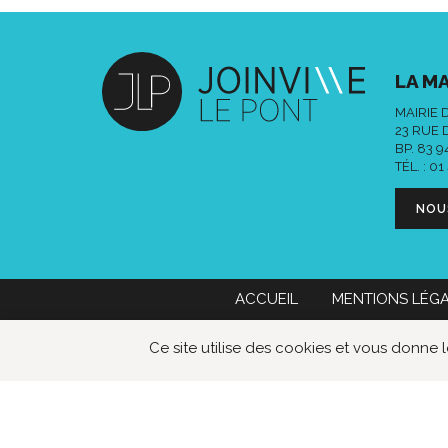
LA MA
MAIRIE 
23 RUE 
BP. 83 
TÉL. :
01
NOU
ACCUEIL
MENTIONS LÉG
Mairie de Joinville-le-Pont
01 49 76
Ce site utilise des cookies et vous donne 