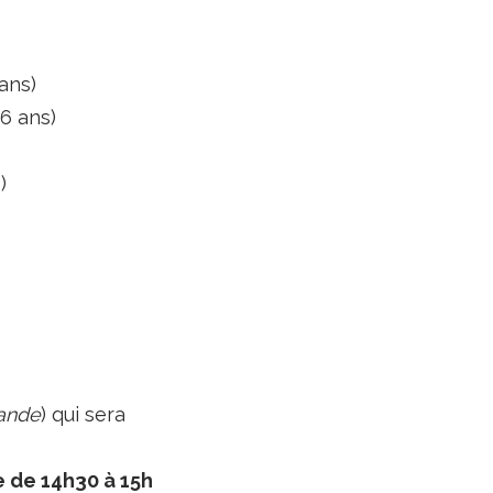
 ans)
 6 ans)
)
ande
) qui sera
e de 14h30 à 15h