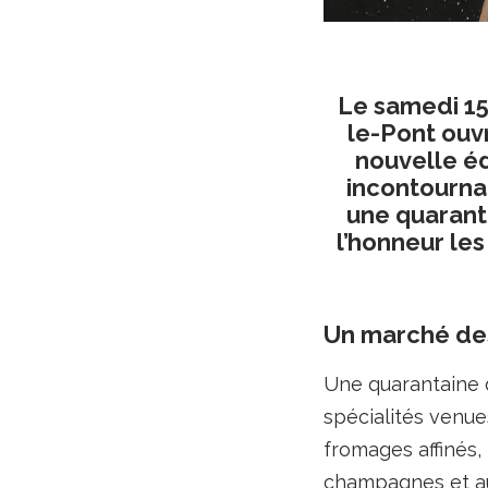
Le samedi 15
le-Pont ouv
nouvelle é
incontourna
une quarant
l’honneur les
Un marché des
Une quarantaine d
spécialités venue
fromages affinés, 
champagnes et aut