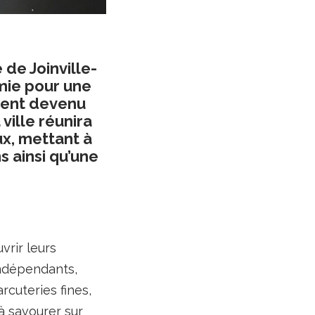
de Joinville-
mie pour une
ment devenu
ille réunira
x, mettant à
s ainsi qu’une
vrir leurs
indépendants,
rcuteries fines,
à savourer sur