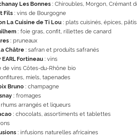
chanay Les Bonnes
: Chiroubles, Morgon, Crémant 
t Fils
: vins de Bourgogne
on La Cuisine de Ti Lou
: plats cuisinés, épices, pâti
uilhem
: foie gras, confit, rillettes de canard
ares
: pruneaux
La Châtre
: safran et produits safranés
y EARL Fortineau
: vins
e de vins Côtes-du-Rhône bio
confitures, miels, tapenades
ix Bruno
: champagne
esnay
: fromages
 rhums arrangés et liqueurs
acao
: chocolats, assortiments et tablettes
rons
usions
: infusions naturelles africaines