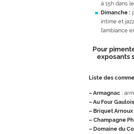
à 15h dans le 
Dimanche :
p
intime et jaz
l’ambiance en
Pour pimenter
exposants s
Liste des comme
– Armagnac
: arm
– Au Four Gauloi
– Briquet Arnoux
– Champagne Phi
– Domaine du C