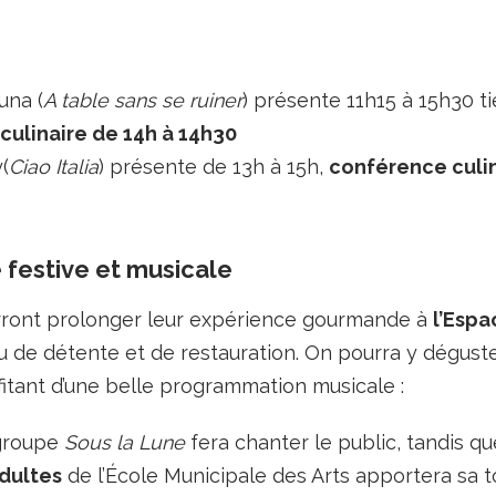
una (
A table sans se ruiner
) présente 11h15 à 15h30 t
culinaire de 14h à 14h30
(
Ciao Italia
) présente de 13h à 15h,
conférence culin
festive et musicale
urront prolonger leur expérience gourmande à
l’Esp
u de détente et de restauration. On pourra y déguste
fitant d’une belle programmation musicale :
groupe
Sous la Lune
fera chanter le public, tandis qu
adultes
de l’École Municipale des Arts apportera sa 