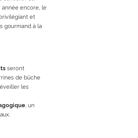
e année encore, le
rivilégiant et
ous gourmand à la
its
seront
errines de bûche
éveiller les
agogique
, un
aux.