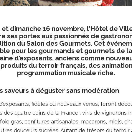
 et dimanche 16 novembre, l’Hôtel de Ville 
re ses portes aux passionnés de gastrono
dition du Salon des Gourmets. Cet événe
ble pour les gourmands et gourmets de la v
aine d’exposants, anciens comme nouveau
 produits du terroir français, des animation
programmation musicale riche.
 saveurs à déguster sans modération
’exposants, fidèles ou nouveaux venus, feront décou
s des quatre coins de la France : vins de vignerons 
foie gras, confitures artisanales, macarons, miels, cha
res douceurs sucrées. Autant de trésors du terroir 