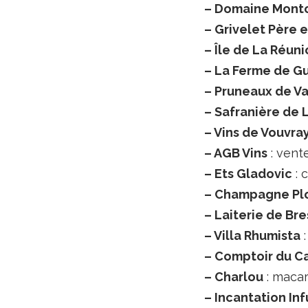
– Domaine Mont
– Grivelet Père e
– Île de La Réuni
– La Ferme de G
– Pruneaux de V
– Safranière de 
– Vins de Vouvra
– AGB Vins
: vent
– Ets Gladovic
: 
– Champagne Plo
– Laiterie de Br
– Villa Rhumista
:
– Comptoir du C
– Charlou
: maca
– Incantation Inf