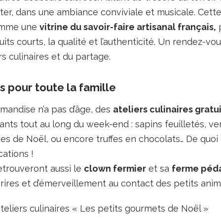
er, dans une ambiance conviviale et musicale. Cett
comme une
vitrine du savoir-faire artisanal français
,
p
cuits courts, la qualité et l’authenticité. Un rendez-v
rs culinaires et du partage.
 pour toute la famille
mandise n’a pas d’âge, des
ateliers culinaires gratu
nts tout au long du week-end : sapins feuilletés, v
ies de Noël, ou encore truffes en chocolats… De quoi 
cations !
etrouveront aussi le
clown fermier
et sa
ferme péd
ires et d’émerveillement au contact des petits anim
liers culinaires « Les petits gourmets de Noël »