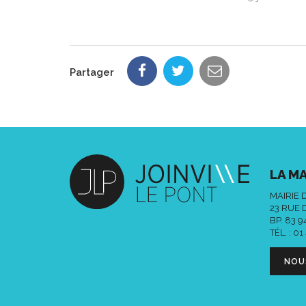
Partager
LA MA
MAIRIE 
23 RUE 
BP. 83 
TÉL. :
01
NOU