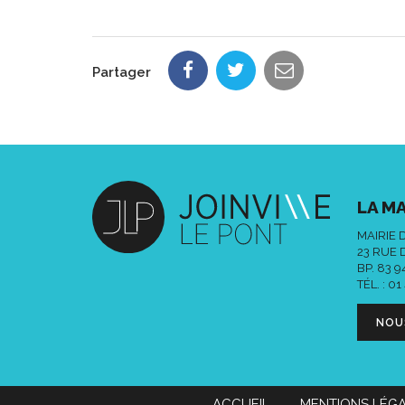
Partager
LA MA
MAIRIE 
23 RUE 
BP. 83 
TÉL. :
01
NOU
ACCUEIL
MENTIONS LÉG