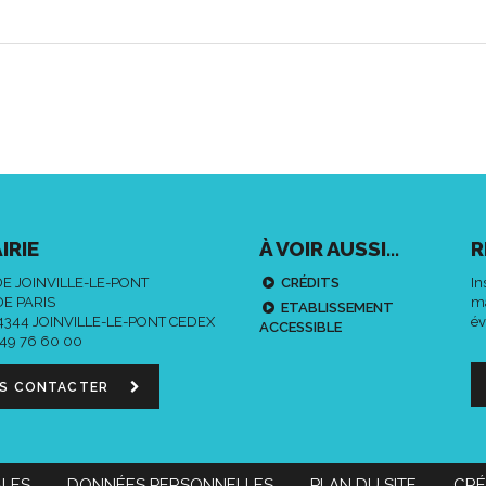
IRIE
À VOIR AUSSI...
R
DE JOINVILLE-LE-PONT
CRÉDITS
In
DE PARIS
ma
ETABLISSEMENT
94344 JOINVILLE-LE-PONT CEDEX
év
ACCESSIBLE
 49 76 60 00
S CONTACTER
ALES
DONNÉES PERSONNELLES
PLAN DU SITE
CRÉ