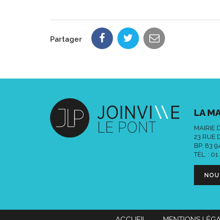
Partager
LA MA
MAIRIE 
23 RUE 
BP. 83 
TÉL. :
01
NOU
ACCUEIL
MENTIONS LÉG