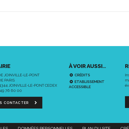
IRIE
À VOIR AUSSI...
R
DE JOINVILLE-LE-PONT
CRÉDITS
In
DE PARIS
ma
ETABLISSEMENT
94344 JOINVILLE-LE-PONT CEDEX
év
ACCESSIBLE
 49 76 60 00
S CONTACTER
ALES
DONNÉES PERSONNELLES
PLAN DU SITE
CRÉ