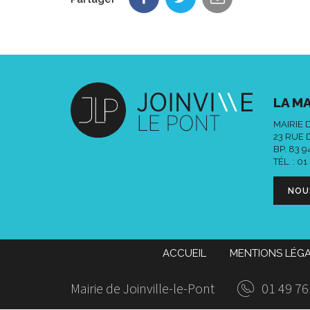
LA MA
MAIRIE 
23 RUE 
BP. 83 
TÉL. :
01
NOU
ACCUEIL
MENTIONS LÉG
Mairie de Joinville-le-Pont
01 49 76