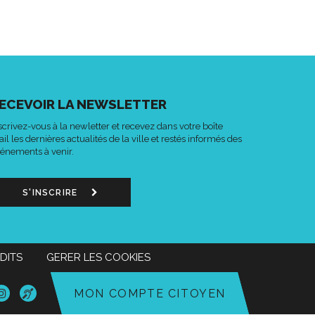
ECEVOIR LA NEWSLETTER
scrivez-vous à la newletter et recevez dans votre boîte
il les dernières actualités de la ville et restés informés des
énements à venir.
S'INSCRIRE
DITS
GERER LES COOKIES
n
Lien
Acce-
MON COMPTE CITOYEN
s
vers
o
le