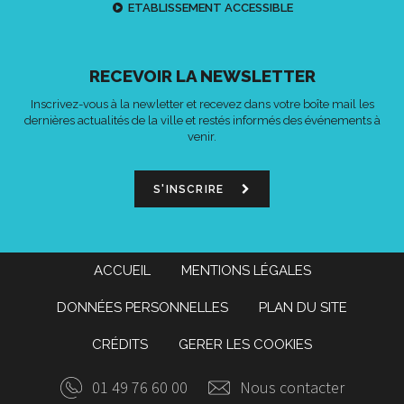
ETABLISSEMENT ACCESSIBLE
RECEVOIR LA NEWSLETTER
Inscrivez-vous à la newletter et recevez dans votre boîte mail les
dernières actualités de la ville et restés informés des événements à
venir.
S'INSCRIRE
ACCUEIL
MENTIONS LÉGALES
DONNÉES PERSONNELLES
PLAN DU SITE
CRÉDITS
GERER LES COOKIES
01 49 76 60 00
Nous contacter