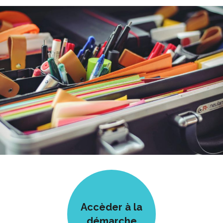
Accèder à la
démarche