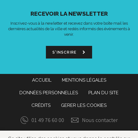
RECEVOIR LA NEWSLETTER
Inscrivez-vous à la newletter et recevez dans votre boîte mail les
dernières actualités de la ville et restés informés des événements à
venir.
S'INSCRIRE
ACCUEIL
MENTIONS LÉGALES
DONNÉES PERSONNELLES
PLAN DU SITE
CRÉDITS
GERER LES COOKIES
01 49 76 60 00
Nous contacter
Données
Lien
Lien
Lien
Ac