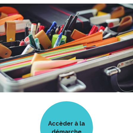
Accèder à la
démarche