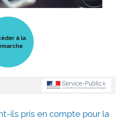
èder à la
émarche
-ils pris en compte pour la