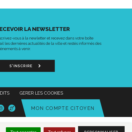
ECEVOIR LA NEWSLETTER
scrivez-vous à la newletter et recevez dans votre boîte
il les dernières actualités de la ville et restés informés des
énements à venir.
S'INSCRIRE
DITS
GERER LES COOKIES
n
Lien
Acce-
MON COMPTE CITOYEN
s
vers
o
le
mpte
compte
k
tter
Instagram