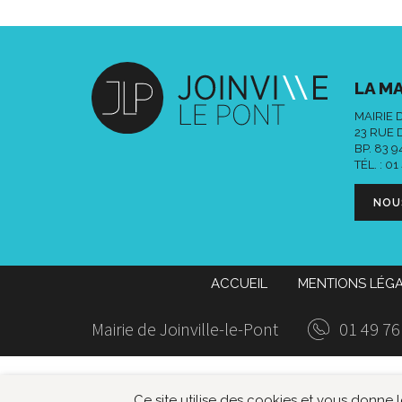
LA MA
MAIRIE 
23 RUE 
BP. 83 
TÉL. :
01
NOU
ACCUEIL
MENTIONS LÉG
Mairie de Joinville-le-Pont
01 49 76
Ce site utilise des cookies et vous donne 