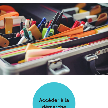
Accèder à la
démarche