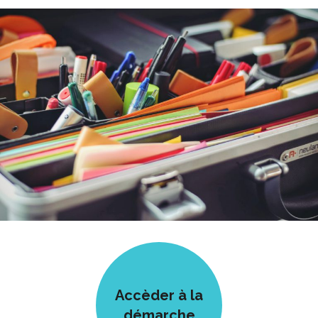
Accèder à la
démarche