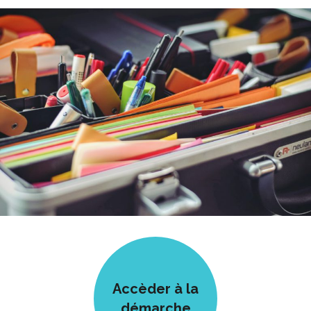
Accèder à la
démarche