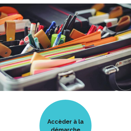
Accèder à la
démarche