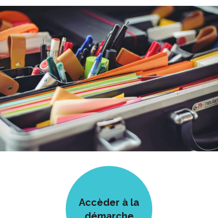
Accèder à la
démarche