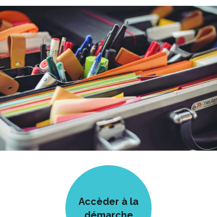
Accèder à la
démarche