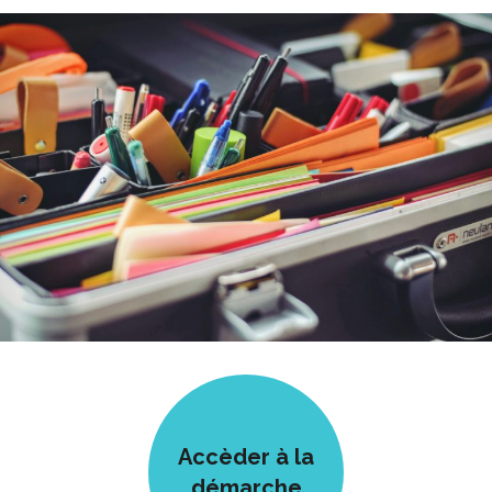
Accèder à la
démarche