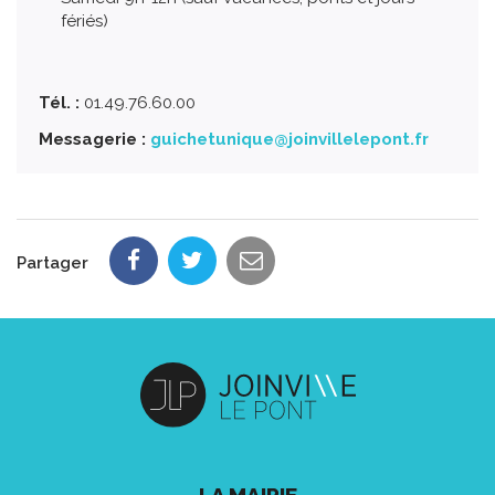
fériés)
Tél. :
01.49.76.60.00
Messagerie :
guichetunique@joinvillelepont.fr
Partager
LA MAIRIE