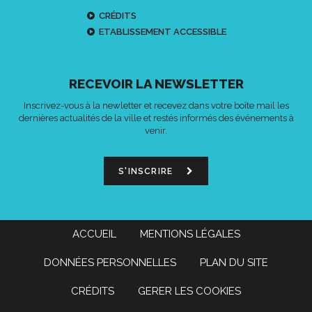
CRÉDITS
ETABLISSEMENT ACCESSIBLE
RECEVOIR LA NEWSLETTER
Inscrivez-vous à la newletter et recevez dans votre boîte mail les
dernières actualités de la ville et restés informés des événements à
venir.
S'INSCRIRE
ACCUEIL
MENTIONS LÉGALES
DONNÉES PERSONNELLES
PLAN DU SITE
CRÉDITS
GERER LES COOKIES