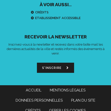
À VOIR AUSSI...
CRÉDITS
ETABLISSEMENT ACCESSIBLE
RECEVOIR LA NEWSLETTER
Inscrivez-vous à la newletter et recevez dans votre boîte mail les
dernières actualités de la ville et restés informés des événements à
venir.
S'INSCRIRE
ACCUEIL
MENTIONS LÉGALES
DONNÉES PERSONNELLES
PLAN DU SITE
CRÉDITS
GERER LES COOKIES