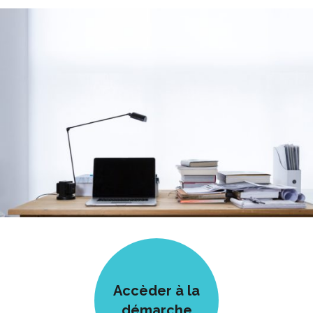
Accèder à la
démarche