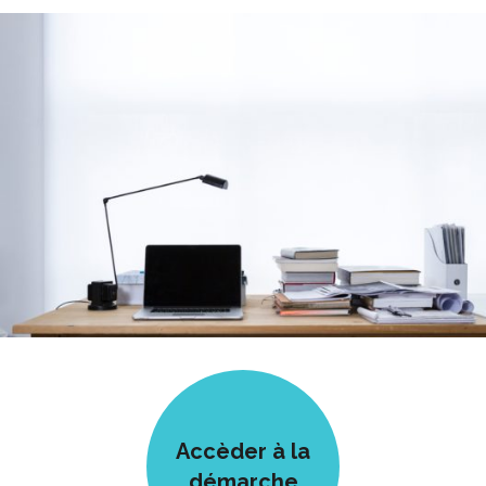
Accèder à la
démarche