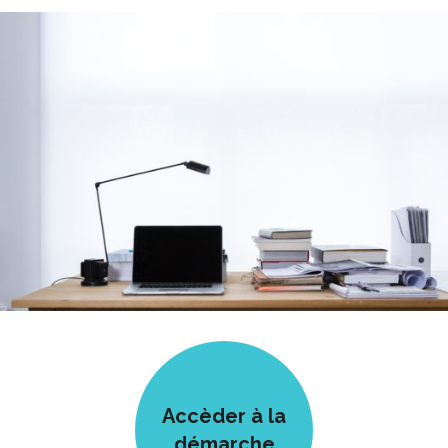
Accèder à la
démarche