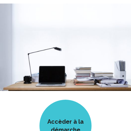
Accèder à la
démarche