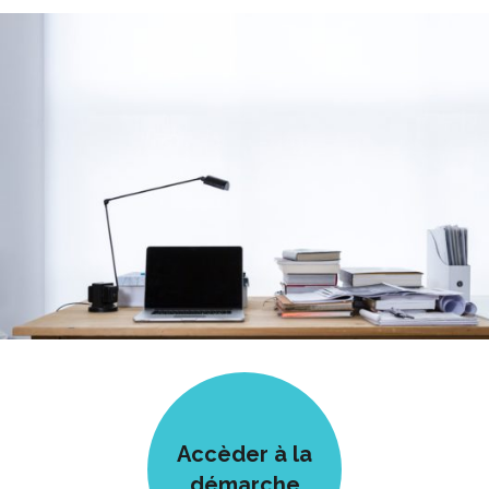
Accèder à la
démarche