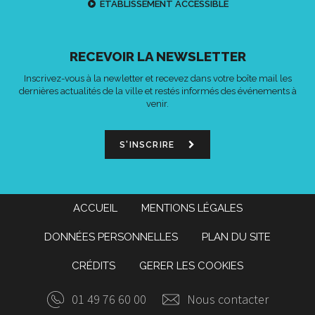
ETABLISSEMENT ACCESSIBLE
RECEVOIR LA NEWSLETTER
Inscrivez-vous à la newletter et recevez dans votre boîte mail les
dernières actualités de la ville et restés informés des événements à
venir.
S'INSCRIRE
ACCUEIL
MENTIONS LÉGALES
DONNÉES PERSONNELLES
PLAN DU SITE
CRÉDITS
GERER LES COOKIES
01 49 76 60 00
Nous contacter