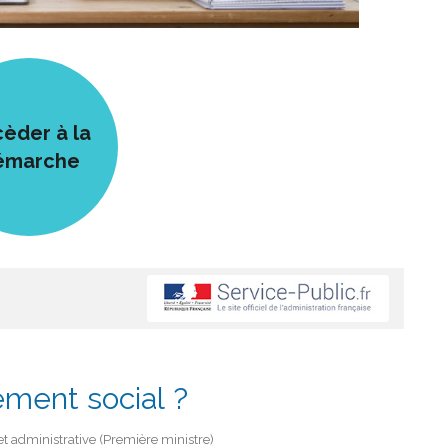
èder à la
émarche
ement social ?
e et administrative (Première ministre)