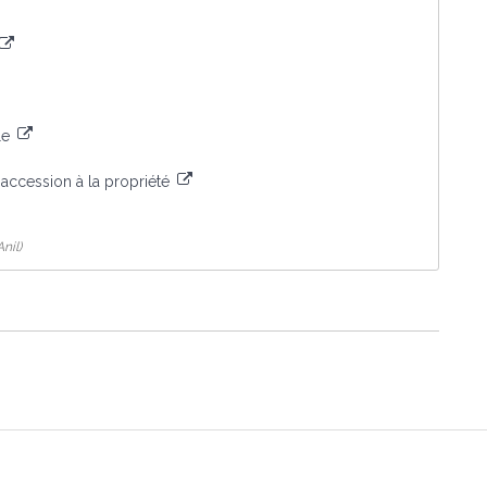
le
n-accession à la propriété
nil)