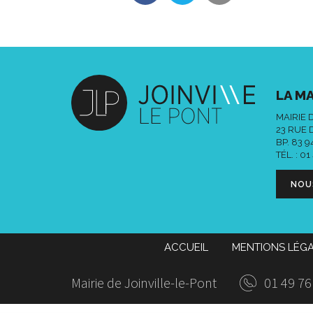
LA MA
MAIRIE 
23 RUE 
BP. 83 
TÉL. :
01
NOU
ACCUEIL
MENTIONS LÉG
Mairie de Joinville-le-Pont
01 49 76