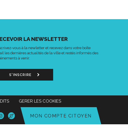
ECEVOIR LA NEWSLETTER
scrivez-vous à la newletter et recevez dans votre boîte
il les dernières actualités de la ville et restés informés des
énements à venir.
S'INSCRIRE
DITS
GERER LES COOKIES
n
Lien
Acce-
MON COMPTE CITOYEN
s
vers
o
le