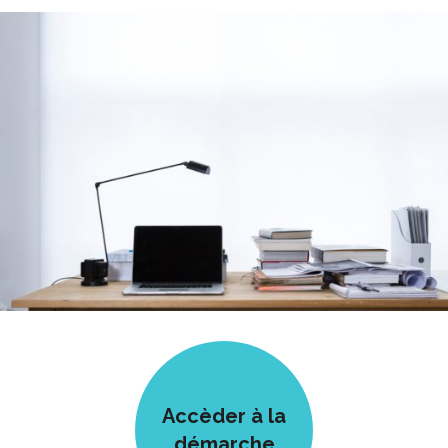
Accèder à la
démarche