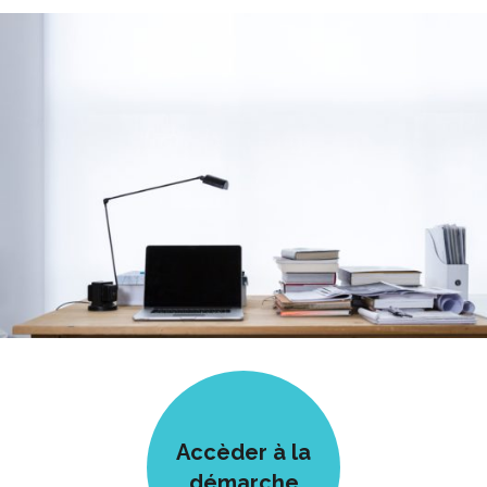
Accèder à la
démarche