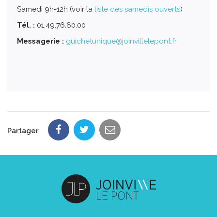
Samedi 9h-12h (voir la
liste des samedis ouverts
)
Tél. :
01.49.76.60.00
Messagerie :
guichetunique@joinvillelepont.fr
Partager