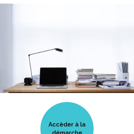
Accèder à la
démarche