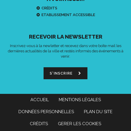
CRÉDITS
ETABLISSEMENT ACCESSIBLE
RECEVOIR LA NEWSLETTER
Inscrivez-vous à la newletter et recevez dans votre boîte mail les
dernières actualités de la ville et restés informés des événements à
venir.
S'INSCRIRE
ACCUEIL
MENTIONS LÉGALES
DONNÉES PERSONNELLES
PLAN DU SITE
CRÉDITS
GERER LES COOKIES