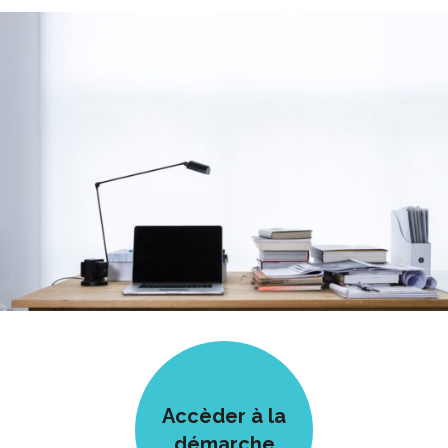
Accèder à la
démarche