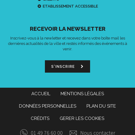
ETABLISSEMENT ACCESSIBLE
RECEVOIR LA NEWSLETTER
Inscrivez-vous à la newletter et recevez dans votre boîte mail les
dernières actualités de la ville et restés informés des événements à
venir.
S'INSCRIRE
ACCUEIL
MENTIONS LÉGALES
DONNÉES PERSONNELLES
PLAN DU SITE
CRÉDITS
GERER LES COOKIES
01 49 76 60 00
Nous contacter