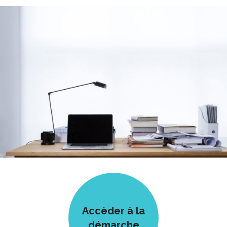
Accèder à la
démarche