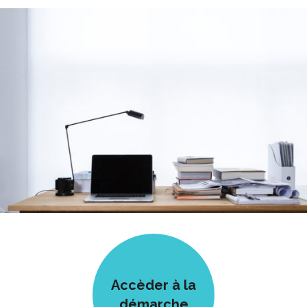
Accèder à la
démarche