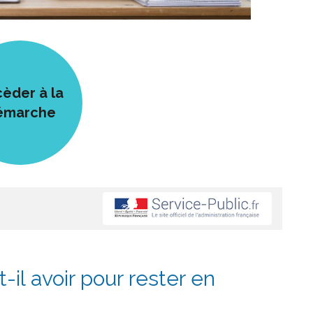
èder à la
émarche
t-il avoir pour rester en