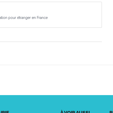
lation pour étranger en France
IRIE
À VOIR AUSSI...
R