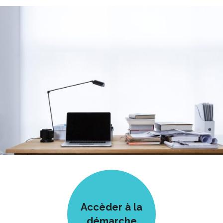
Accèder à la
démarche