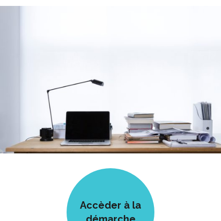
Accèder à la
démarche