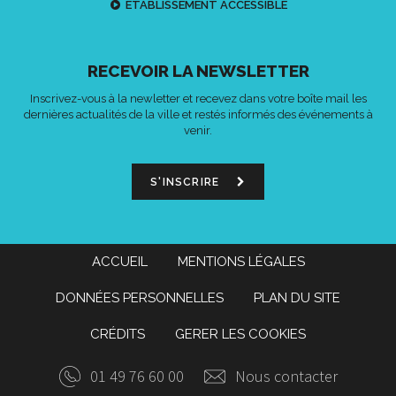
ETABLISSEMENT ACCESSIBLE
RECEVOIR LA NEWSLETTER
Inscrivez-vous à la newletter et recevez dans votre boîte mail les
dernières actualités de la ville et restés informés des événements à
venir.
S'INSCRIRE
ACCUEIL
MENTIONS LÉGALES
DONNÉES PERSONNELLES
PLAN DU SITE
CRÉDITS
GERER LES COOKIES
01 49 76 60 00
Nous contacter