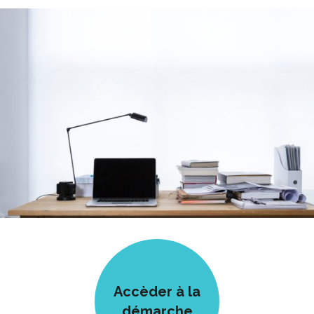
Accèder à la
démarche