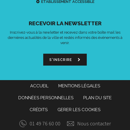
ETABLISSEMENT ACCESSIBLE
RECEVOIR LA NEWSLETTER
Inscrivez-vous à la newletter et recevez dans votre boîte mail les
dernières actualités de la ville et restés informés des événements à
venir.
S'INSCRIRE
ACCUEIL
MENTIONS LÉGALES
DONNÉES PERSONNELLES
PLAN DU SITE
CRÉDITS
GERER LES COOKIES
01 49 76 60 00
Nous contacter