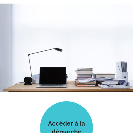
Accèder à la
démarche