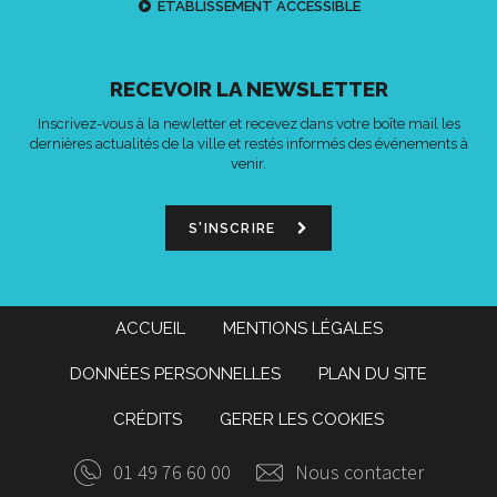
ETABLISSEMENT ACCESSIBLE
RECEVOIR LA NEWSLETTER
Inscrivez-vous à la newletter et recevez dans votre boîte mail les
dernières actualités de la ville et restés informés des événements à
venir.
S'INSCRIRE
ACCUEIL
MENTIONS LÉGALES
DONNÉES PERSONNELLES
PLAN DU SITE
CRÉDITS
GERER LES COOKIES
01 49 76 60 00
Nous contacter