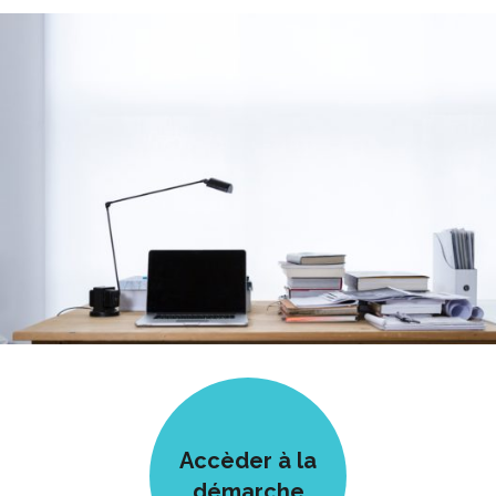
Accèder à la
démarche