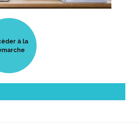
èder à la
émarche