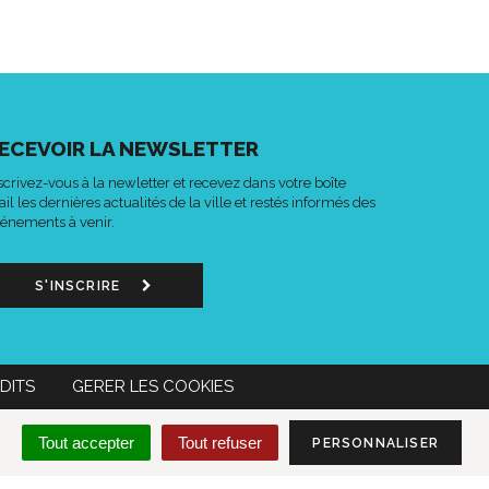
ECEVOIR LA NEWSLETTER
scrivez-vous à la newletter et recevez dans votre boîte
il les dernières actualités de la ville et restés informés des
énements à venir.
S'INSCRIRE
DITS
GERER LES COOKIES
n
Lien
Acce-
MON COMPTE CITOYEN
Tout accepter
Tout refuser
PERSONNALISER
s
vers
o
le