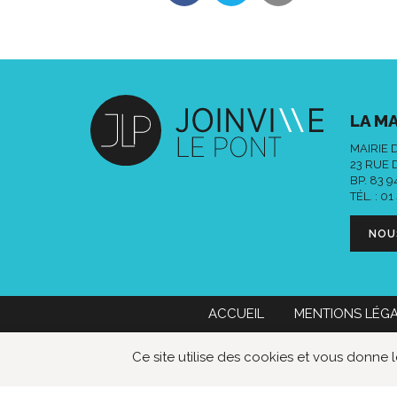
LA MA
MAIRIE 
23 RUE 
BP. 83 
TÉL. :
01
NOU
ACCUEIL
MENTIONS LÉG
Mairie de Joinville-le-Pont
01 49 76
Ce site utilise des cookies et vous donne 