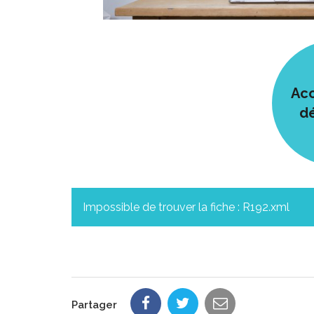
Acc
d
Impossible de trouver la fiche : R192.xml
Partager