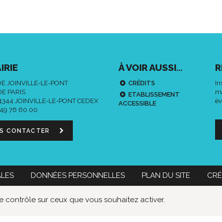
IRIE
À VOIR AUSSI...
R
DE JOINVILLE-LE-PONT
CRÉDITS
In
DE PARIS
ma
ETABLISSEMENT
94344 JOINVILLE-LE-PONT CEDEX
év
ACCESSIBLE
 49 76 60 00
S CONTACTER
ALES
DONNÉES PERSONNELLES
PLAN DU SITE
CRÉ
 60 00
Nous contacter
le contrôle sur ceux que vous souhaitez activer.
Données
Lien
Lie
personnelles
vers
ver
le
le