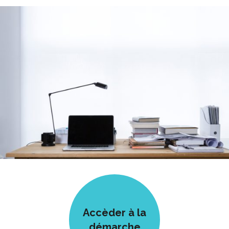
Accèder à la
démarche