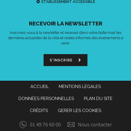
ETABLISSEMENT ACCESSIBLE
RECEVOIR LA NEWSLETTER
Inscrivez-vous à la newletter et recevez dans votre boîte mail les
dernières actualités de la ville et restés informés des événements à
venir.
S'INSCRIRE
ACCUEIL
MENTIONS LÉGALES
DONNÉES PERSONNELLES
PLAN DU SITE
CRÉDITS
GERER LES COOKIES
01 49 76 60 00
Nous contacter