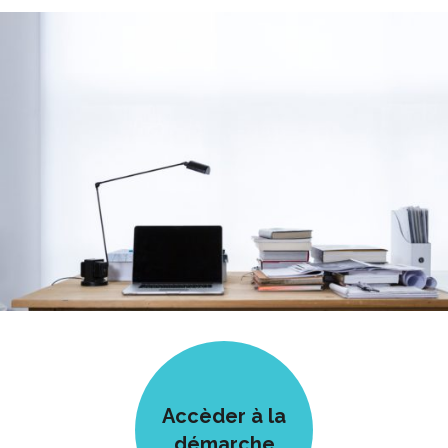
Accèder à la
démarche