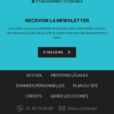
ETABLISSEMENT ACCESSIBLE
RECEVOIR LA NEWSLETTER
Inscrivez-vous à la newletter et recevez dans votre boîte mail les
dernières actualités de la ville et restés informés des événements à
venir.
S'INSCRIRE
ACCUEIL
MENTIONS LÉGALES
DONNÉES PERSONNELLES
PLAN DU SITE
CRÉDITS
GERER LES COOKIES
01 49 76 60 00
Nous contacter