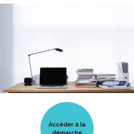
Accèder à la
démarche