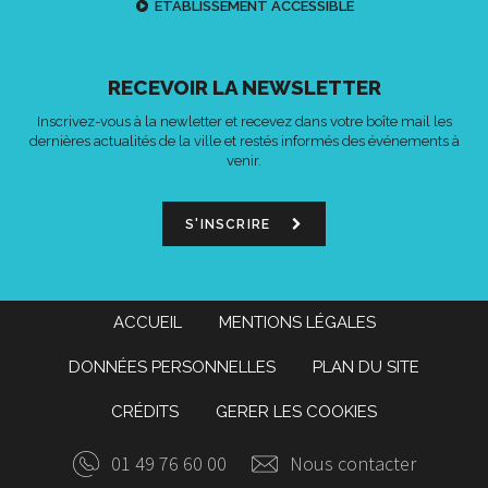
ETABLISSEMENT ACCESSIBLE
RECEVOIR LA NEWSLETTER
Inscrivez-vous à la newletter et recevez dans votre boîte mail les
dernières actualités de la ville et restés informés des événements à
venir.
S'INSCRIRE
ACCUEIL
MENTIONS LÉGALES
DONNÉES PERSONNELLES
PLAN DU SITE
CRÉDITS
GERER LES COOKIES
01 49 76 60 00
Nous contacter