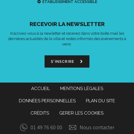
ETABLISSEMENT ACCESSIBLE
RECEVOIR LA NEWSLETTER
Inscrivez-vous à la newletter et recevez dans votre boîte mail les
dernières actualités de la ville et restés informés des événements à
venir.
S'INSCRIRE
ACCUEIL
MENTIONS LÉGALES
DONNÉES PERSONNELLES
PLAN DU SITE
CRÉDITS
GERER LES COOKIES
01 49 76 60 00
Nous contacter