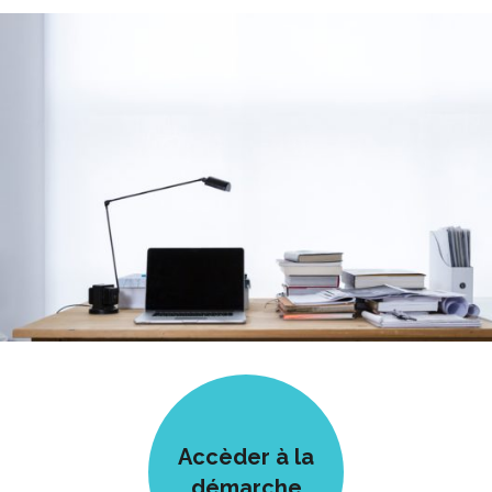
Accèder à la
démarche