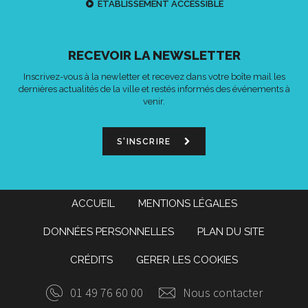
ETABLISSEMENT ACCESSIBLE
RECEVOIR LA NEWSLETTER
Inscrivez-vous à la newletter et recevez dans votre boîte mail les
dernières actualités de la ville et restés informés des événements à
venir.
S'INSCRIRE
ACCUEIL
MENTIONS LÉGALES
DONNÉES PERSONNELLES
PLAN DU SITE
CRÉDITS
GERER LES COOKIES
01 49 76 60 00
Nous contacter