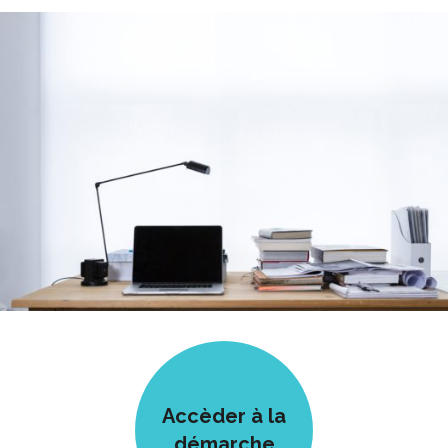
Accèder à la
démarche