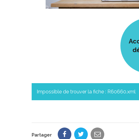
Acc
d
Impossible de trouver la fiche : R60660.xml
Partager