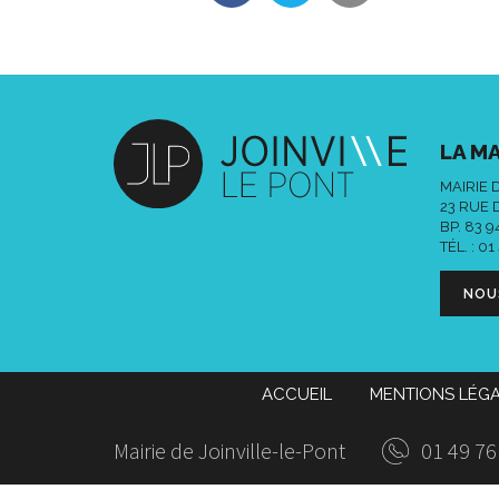
LA MA
MAIRIE 
23 RUE 
BP. 83 
TÉL. :
01
NOU
ACCUEIL
MENTIONS LÉG
Mairie de Joinville-le-Pont
01 49 76