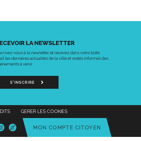
ECEVOIR LA NEWSLETTER
scrivez-vous à la newletter et recevez dans votre boîte
il les dernières actualités de la ville et restés informés des
énements à venir.
S'INSCRIRE
DITS
GERER LES COOKIES
n
Lien
Acce-
MON COMPTE CITOYEN
s
vers
o
le