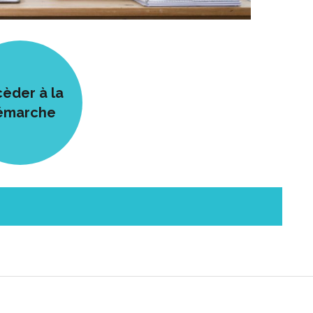
èder à la
émarche