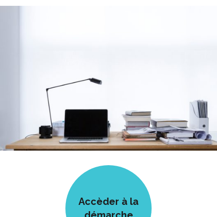
Accèder à la
démarche