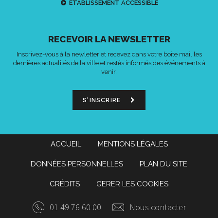
ETABLISSEMENT ACCESSIBLE
RECEVOIR LA NEWSLETTER
Inscrivez-vous à la newletter et recevez dans votre boîte mail les
dernières actualités de la ville et restés informés des événements à
venir.
S'INSCRIRE
ACCUEIL
MENTIONS LÉGALES
DONNÉES PERSONNELLES
PLAN DU SITE
CRÉDITS
GERER LES COOKIES
01 49 76 60 00
Nous contacter